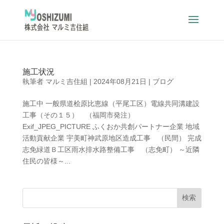
施工状況
執筆者
マルミ吉住組
|
2024年08月21日
|
ブログ
施工中 一般県道桧原比恵線（平尾工区）電線共同溝建設
工事（その１５） （福岡市発注）
Exif_JPEG_PICTURE ふくおか共創パートナー企業 地域
活動貢献企業 宇美町神武原地区造成工事 （民間） 完成
志免緑道Ｂ工区雨水排水路整備工事 （志免町） ～近隣
住民の皆様～...